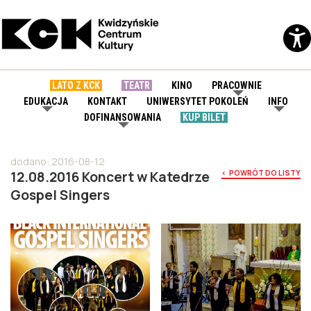
LATO Z KCK
TEATR
KINO
PRACOWNIE
EDUKACJA
KONTAKT
UNIWERSYTET POKOLEŃ
INFO
DOFINANSOWANIA
KUP BILET
dodano: 2016-08-12
12.08.2016 Koncert w Katedrze
< POWRÓT DO LISTY
Gospel Singers